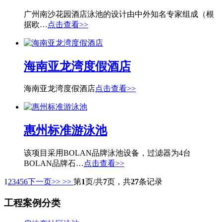
广州南沙花园酒店泳池的设计由中外知名专家组成（根
据欧…
点击查看>>
海南亚龙湾度假酒店
海南亚龙湾度假酒店
点击查看>>
惠州标准游泳池
该项目采用BOLAN品牌泳池设备，过滤器为4台
BOLAN品牌石…
点击查看>>
1
2
3
4
5
6
下一页>>
>>
第
1
页/共
7
页，共
27
条记录
工程案例分类