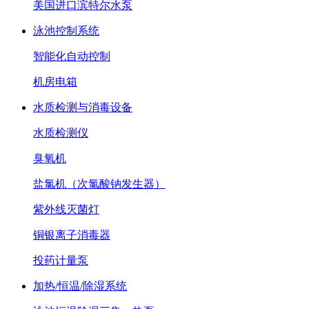
美国进口滨特尔水泵
泳池控制系统
智能化自动控制
机房电箱
水质检测与消毒设备
水质检测仪
臭氧机
盐氯机（次氯酸钠发生器）
紫外线灭菌灯
铜银离子消毒器
投药计量泵
加热/恒温/除湿系统