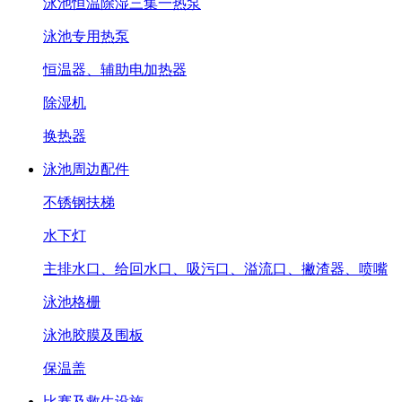
泳池恒温除湿三集一热泵
泳池专用热泵
恒温器、辅助电加热器
除湿机
换热器
泳池周边配件
不锈钢扶梯
水下灯
主排水口、给回水口、吸污口、溢流口、撇渣器、喷嘴
泳池格栅
泳池胶膜及围板
保温盖
比赛及救生设施