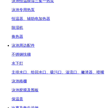
泳池恒温除湿三集一热泵
泳池专用热泵
恒温器、辅助电加热器
除湿机
换热器
泳池周边配件
不锈钢扶梯
水下灯
主排水口、给回水口、吸污口、溢流口、撇渣器、喷嘴
泳池格栅
泳池胶膜及围板
保温盖
比赛及救生设施