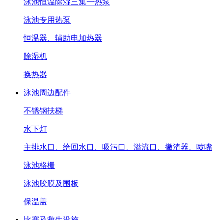
泳池恒温除湿三集一热泵
泳池专用热泵
恒温器、辅助电加热器
除湿机
换热器
泳池周边配件
不锈钢扶梯
水下灯
主排水口、给回水口、吸污口、溢流口、撇渣器、喷嘴
泳池格栅
泳池胶膜及围板
保温盖
比赛及救生设施